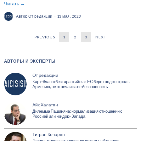
Читать →
Автор
От редакции
13 мая, 2023
PREVIOUS
1
2
3
NEXT
АВТОРЫ И ЭКСПЕРТЫ
От редакции
Карт-бланш без гарантий: как ЕС берет под контроль
Армению, не отвечая за ее безопасность
Айк Халатян
Дилемма Пашиняна: нормализация отношений с
Россией или «кидок» Запада
Тигран Кочарян
Геополитическая инверсия: детальный анализ