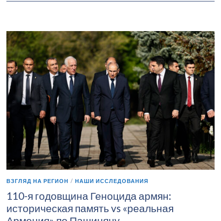
ВЗГЛЯД НА РЕГИОН
/
НАШИ ИССЛЕДОВАНИЯ
110-я годовщина Геноцида армян:
историческая память vs «реальная
Армения» по Пашиняну