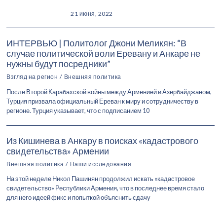
21 июня, 2022
ИНТЕРВЬЮ | Политолог Джони Меликян: “В
случае политической воли Еревану и Анкаре не
нужны будут посредники”
Взгляд на регион
/
Внешняя политика
После Второй Карабахской войны между Арменией и Азербайджаном,
Турция призвала официальный Ереван к миру и сотрудничеству в
регионе. Турция указывает, что с подписанием 10
Из Кишинева в Анкару в поисках «кадастрового
свидетельства» Армении
Внешняя политика
/
Наши исследования
На этой неделе Никол Пашинян продолжил искать «кадастровое
свидетельство» Республики Армения, что в последнее время стало
для него идеей фикс и попыткой объяснить сдачу