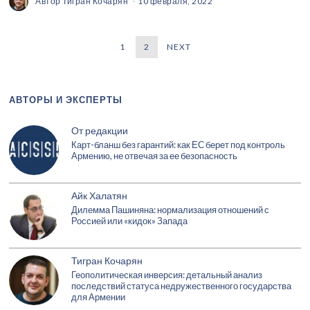
Автор
Тигран Кочарян
10 февраля, 2022
1
2
NEXT
АВТОРЫ И ЭКСПЕРТЫ
От редакции
Карт-бланш без гарантий: как ЕС берет под контроль
Армению, не отвечая за ее безопасность
Айк Халатян
Дилемма Пашиняна: нормализация отношений с
Россией или «кидок» Запада
Тигран Кочарян
Геополитическая инверсия: детальный анализ
последствий статуса недружественного государства
для Армении