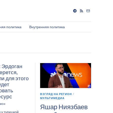
няя политика
Внутренняя политика
: Эрдоган
ерется,
и для этого
удет
овать
ВЗГЛЯД НА РЕГИОН
/
есурс
МУЛЬТИМЕДИА
гион
Яшар Ниязбаев
 у турецкой