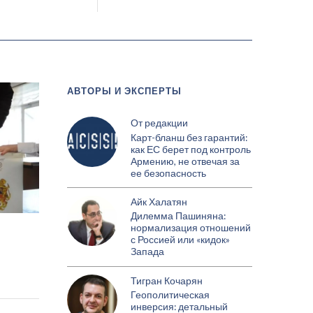
АВТОРЫ И ЭКСПЕРТЫ
От редакции
Карт-бланш без гарантий:
как ЕС берет под контроль
Армению, не отвечая за
ее безопасность
Айк Халатян
Дилемма Пашиняна:
нормализация отношений
с Россией или «кидок»
Запада
Тигран Кочарян
Геополитическая
инверсия: детальный