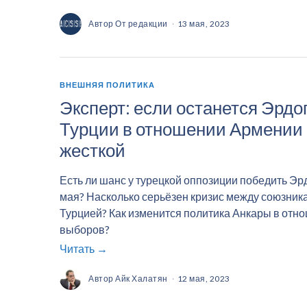
Автор
От редакции
13 мая, 2023
ВНЕШНЯЯ ПОЛИТИКА
Эксперт: если останется Эрдо
Турции в отношении Армении 
жесткой
Есть ли шанс у турецкой оппозиции победить Эр
мая? Насколько серьёзен кризис между союзник
Турцией? Как изменится политика Анкары в отн
выборов?
Читать →
Автор
Айк Халатян
12 мая, 2023