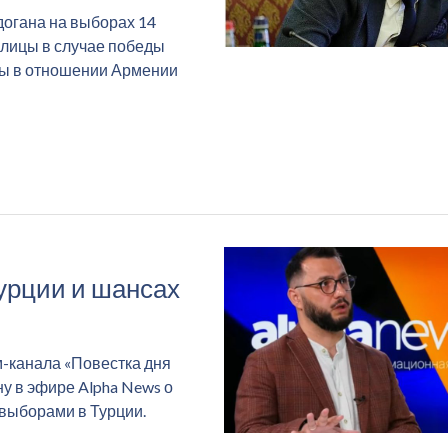
догана на выборах 14
улицы в случае победы
ры в отношении Армении
урции и шансах
м-канала «Повестка дня
у в эфире Alpha News о
 выборами в Турции.