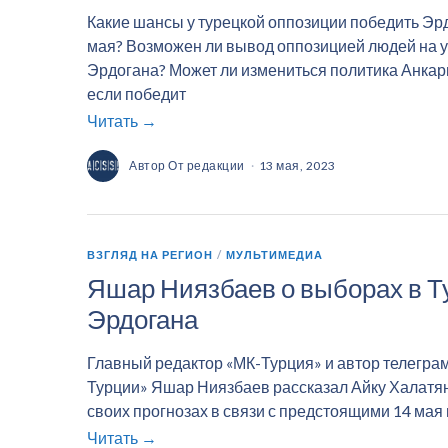
Какие шансы у турецкой оппозиции победить Эр
мая? Возможен ли вывод оппозицией людей на 
Эрдогана? Может ли измениться политика Анка
если победит
Читать →
Автор
От редакции
13 мая, 2023
ВЗГЛЯД НА РЕГИОН
/
МУЛЬТИМЕДИА
Яшар Ниязбаев о выборах в Т
Эрдогана
Главный редактор «МК-Турция» и автор телегра
Турции» Яшар Ниязбаев рассказал Айку Халатян
своих прогнозах в связи с предстоящими 14 мая
Читать →