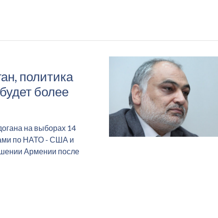
ган, политика
будет более
догана на выборах 14
ами по НАТО - США и
ошении Армении после