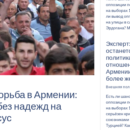
оппозиции п
на выборах 
ли вывод оп
на улицы в 
Эрдогана? М
Эксперт
останет
политик
отноше
Армении
более ж
Внешняя пол
орьба в Армении:
Есть ли шанс
оппозиции п
без надежд на
на выборах 
серьёзен кр
сус
союзниками 
Турцией? Ка