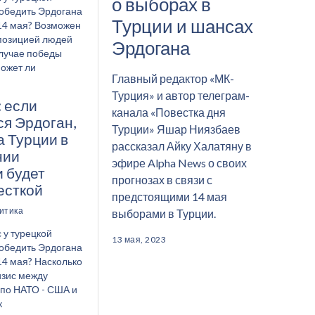
о выборах в
обедить Эрдогана
Турции и шансах
14 мая? Возможен
позицией людей
Эрдогана
случае победы
ожет ли
Главный редактор «МК-
Турция» и автор телеграм-
: если
канала «Повестка дня
ся Эрдоган,
Турции» Яшар Ниязбаев
а Турции в
рассказал Айку Халатяну в
нии
эфире Alpha News о своих
 будет
прогнозах в связи с
есткой
предстоящими 14 мая
итика
выборами в Турции.
 у турецкой
13 мая, 2023
обедить Эрдогана
14 мая? Насколько
изис между
по НАТО - США и
к