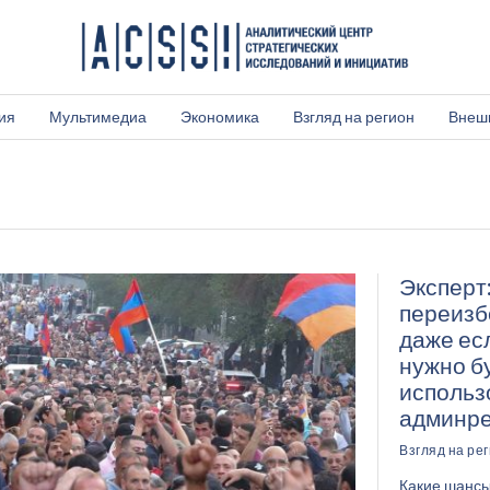
ия
Мультимедиа
Экономика
Взгляд на регион
Внеш
Эксперт
переизб
даже есл
нужно б
использ
админр
Взгляд на ре
Какие шансы