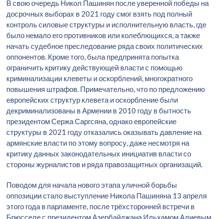
В свою очередь Никол Пашинян после уверенной победы на
досрочных выборах в 2021 году смог взять под полный
контроль силовые структуры и исполнительную власть, где
было немало его противников или колеблющихся, а также
начать судебное преследование ряда своих политических
оппонентов. Кроме того, была предпринята попытка
ограничить критику действующей власти с помощью
криминализации клеветы и оскорблений, многократного
повышения штрафов. Примечательно, что по предложению
европейских структур клевета и оскорбление были
декриминализованы в Армении в 2010 году в бытность
президентом Сержа Саргсяна, однако европейские
структуры в 2021 году отказались оказывать давление на
армянские власти по этому вопросу, даже несмотря на
критику данных законодательных инициатив власти со
стороны журналистов и ряда правозащитных организаций.
Поводом для начала нового этапа уличной борьбы
оппозиции стало выступление Никола Пашиняна 13 апреля
этого года в парламенте, после трёхсторонней встречи в
Брюсселе с президентом Азербайджана Ильхамом Алиевым