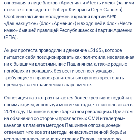
оппозиция в лице блоков «Армения» и «Честь имею» (за ними
стоят экс-президенты Роберт Кочарян и Серж Саргсян).
Особенно активны молодёжные крылья партий АРФ
«Дашнакцутюн» (блок «Армения») и входящей в блок «Честь
имею» бывшей правящей Республиканской партии Армении
(РПА).
Акции протеста проводили и движение «5165», которое
пытается себя позиционировать как политсила, несвязанная
ни с бывшими властями, ни с Пашиняном, а также родные
погибших и пропавших без вести военнослужащих,
требующие от правоохранительных органов арестовать
премьера за его заявления в парламенте.
Оппозиция на этот раз пытается более креативно подойти к
своим акциям, используя многие методы, что использовал в
2018 году Пашинян в дни «бархатной революции». При этом
на обвинения со стороны провластных СМИ и телеграм-
каналов в плагиате методов Пашиняна оппозиционеры
отвечают, что все эти методы ненасильственной борьбы
использовались во многих странах Европы задолго до