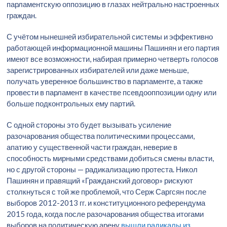
парламентскую оппозицию в глазах нейтрально настроенных
граждан.
С учётом нынешней избирательной системы и эффективно
работающей информационной машины Пашинян и его партия
имеют все возможности, набирая примерно четверть голосов
зарегистрированных избирателей или даже меньше,
получать уверенное большинство в парламенте, а также
провести в парламент в качестве псевдооппозиции одну или
больше подконтрольных ему партий.
С одной стороны это будет вызывать усиление
разочарования общества политическими процессами,
апатию у существенной части граждан, неверие в
способность мирными средствами добиться смены власти,
но с другой стороны — радикализацию протеста. Никол
Пашинян и правящий «Гражданский договор» рискуют
столкнуться с той же проблемой, что Серж Саргсян после
выборов 2012-2013 гг. и конституционного референдума
2015 года, когда после разочарования общества итогами
выборов на политическую арену
вышли радикалы из