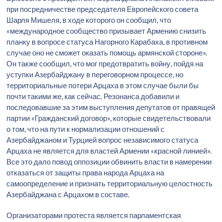
при посредничестве председателя Европейского совета
Шарля Мишеля, в ходе которого он сообщил, что
«международное сообщество призывает Армению снизить
планку в вопросе статуса Нагорного Карабаха, в противном
случае оно не сможет оказать помощь армянской стороне».
Он также сообщил, что мог предотвратить войну, пойдя на
уступки Азербайджану в переговорном процессе, но
территориальные потери Арцаха в этом случае были бы
почти такими же, как сейчас. Резонанса добавили и
последовавшие за этим выступления депутатов от правящей
партии «Гражданский договор», которые свидетельствовали
о том, что на пути к нормализации отношений с
Азербайджаном и Турцией вопрос независимого статуса
Арцаха не является для властей Армении «красной линией».
Все это дало повод оппозиции обвинить власти в намерении
отказаться от защиты права народа Арцаха на
самоопределение и признать территориальную целостность
Азербайджана с Арцахом в составе.
Организаторами протеста является парламентская