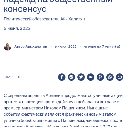
консенсус
Политический обозреватель Айк Халатян
6 июня, 2022
Автор
Айк Халатян
6 июня, 2022
чтение на 7 минут(ы)
SHARE THIS
С середины апреля в Армении продолжаются уличные акции
протеста оппозиции против действующей власти во главе с
премьер-министром Николом Пашиняном. Нынешние
события фактически являются фактически новым этапом
уличной борьбы оппозиции с Пашиняном, начавшейся после
поражения Армении в 44-хдневной войне осенью 2020 года,