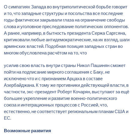
О симпатиях Запада во внутриполитической борьбе говорит
и то, что западные структуры и посольства все последние
годы фактически закрывали глаза на ограничение свободы
слова и уголовное преследование политических оппонентов.
А ранее, например, в бытность президента Сержа Саргсяна,
критиковали любые антидемократические, на их взгляд, шаги
армянских властей. Подобная позиция западных стран во
многом обусловлена расчётом на то, что
усилив свою власть внутри страны Никол Пашинян сможет
пойти на подписание мирного соглашения с Баку, не
исключено что и с признанием Арцаха в составе
Азербайджана. К тому же противники действующей власти, в
частности, экс-президент Роберт Кочарян, выступают за ещё
большее укрепление и развитие военно-политического
союза и интеграционных процессов с Россией, что,
естественно, не соответствует региональным планам США и
ЕС.
Возможные развития