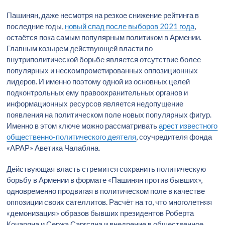
Пашинян, даже несмотря на резкое снижение рейтинга в
последние годы,
новый спад после выборов 2021 года
,
остаётся пока самым популярным политиком в Армении.
Главным козырем действующей власти во
внутриполитической борьбе является отсутствие более
популярных и нескомпрометированных оппозиционных
лидеров. И именно поэтому одной из основных целей
подконтрольных ему правоохранительных органов и
информационных ресурсов является недопущение
появления на политическом поле новых популярных фигур.
Именно в этом ключе можно рассматривать
арест известного
общественно-политического деятеля
, соучредителя фонда
«АРАР» Аветика Чалабяна.
Действующая власть стремится сохранить политическую
борьбу в Армении в формате «Пашинян против бывших»,
одновременно продвигая в политическом поле в качестве
оппозиции своих сателлитов. Расчёт на то, что многолетняя
«демонизация» образов бывших президентов Роберта
Кочаряна и Сержа Саргсяна и внедрение в общественное