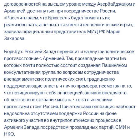
договоренностей на высшем уровне между Азербайджаном и
Арменией, достигнутых при посредничестве России.
«Рассчитываем, что Брюссель будет помогать их
реализовывать, а не пытаться вести геополитические игры»,-
заявила официальный представитель МИД РФ Мария
Захарова.
Борьбу с Россией Запад переносит и на внутриполитическое
противостояние с Арменией. Так, прозападные партии (из
которых почти полностью состоит созданная Пашиняном
консультативная группа по вопросам сотрудничества
внепарламентских политических сил), традиционно
поддерживающие власть и лично премьера, несмотря на то,
что позиционируют себя оппозицией, активно внедряют в
общественное сознание мысль, что за нынешними
протестами стоит Россия. При этом сама оппозиция наоборот
недовольна отсутствием поддержки России на фоне
активного участия во внутриполитических процессах в
Армении Запада посредством прозападных партий, СМИ и
НКО.