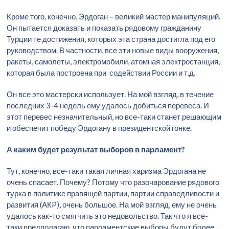
Кроме того, конечно, Эрдоган – великий мастер манипуляций.
Он пытается доказать и показать рядовому гражданину
Турции те достижения, которых эта страна достигла под его
руководством. В частности, все эти новые виды вооружения,
ракеты, самолеты, электромобили, атомная электростанция,
которая была построена при содействии России и т.д.
Он все это мастерски использует. На мой взгляд, в течение
последних 3-4 недель ему удалось добиться перевеса. И
этот перевес незначительный, но все-таки станет решающим
и обеспечит победу Эрдогану в президентской гонке.
А каким будет результат выборов в парламент?
Тут, конечно, все-таки такая личная харизма Эрдогана не
очень спасает. Почему? Потому что разочарование рядового
турка в политике правящей партии, партии справедливости и
развития (АКP), очень большое. На мой взгляд, ему не очень
удалось как-то смягчить это недовольство. Так что я все-
таки предполагаю, что парламентские выборы будут более