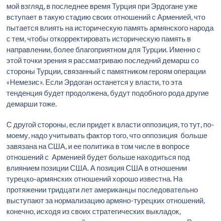
мой взгляд, в последнее время Турция при Эрдогане уже
вступает в такую стадию своих отношений с Арменией, что
пытается влиять на историческую память армянского народа
с тем, чтобы откорректировать историческую память в
направлении, более благоприятном для Турции. Именно с
этой точки зрения я рассматриваю последний демарш со
стороны Турции, связанный с памятником героям операции
«Немезис». Если Эрдоган останется у власти, то эта
тенденция будет продолжена, будут подобного рода другие
демарши тоже.
С другой стороны, если придет к власти оппозиция, то тут, по-
моему, надо учитывать фактор того, что оппозиция больше
завязана на США, и ее политика в том числе в вопросе
отношений с Арменией будет больше находиться под
влиянием позиции США. А позиция США в отношении
турецко-армянских отношений хорошо известна. На
протяжении тридцати лет американцы последовательно
выступают за нормализацию армяно-турецких отношений,
конечно, исходя из своих стратегических выкладок,