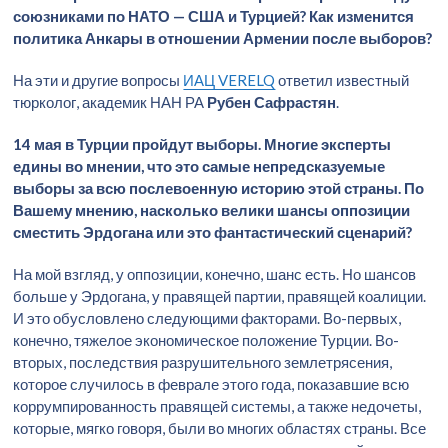
союзниками по НАТО — США и Турцией? Как изменится
политика Анкары в отношении Армении после выборов?
На эти и другие вопросы
ИАЦ VERELQ
ответил известный
тюрколог, академик НАН РА
Рубен Сафрастян
.
14 мая в Турции пройдут выборы. Многие эксперты
едины во мнении, что это самые непредсказуемые
выборы за всю послевоенную историю этой страны. По
Вашему мнению, насколько велики шансы оппозиции
сместить Эрдогана или это фантастический сценарий?
На мой взгляд, у оппозиции, конечно, шанс есть. Но шансов
больше у Эрдогана, у правящей партии, правящей коалиции.
И это обусловлено следующими факторами. Во-первых,
конечно, тяжелое экономическое положение Турции. Во-
вторых, последствия разрушительного землетрясения,
которое случилось в феврале этого года, показавшие всю
коррумпированность правящей системы, а также недочеты,
которые, мягко говоря, были во многих областях страны. Все