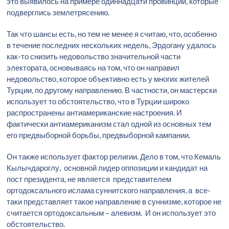
это выявилось на примере одиннадцати провинций, которые
подверглись землетрясению.
Так что шансы есть, но тем не менее я считаю, что, особенно
в течение последних нескольких недель, Эрдогану удалось
как-то снизить недовольство значительной части
электората, основываясь на том, что он направил
недовольство, которое объективно есть у многих жителей
Турции, по другому направлению. В частности, он мастерски
использует то обстоятельство, что в Турции широко
распространены антиамериканские настроения. И
фактически антиамериканизм стал одной из основных тем
его предвыборной борьбы, предвыборной кампании.
Он также использует фактор религии. Дело в том, что Кемаль
Кылычдароглу, основной лидер оппозиции и кандидат на
пост президента, не является представителем
ортодоксального ислама суннитского направления, а все-
таки представляет такое направление в суннизме, которое не
считается ортодоксальным – алевизм. И он использует это
обстоятельство.