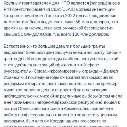
Крупным грантодателем для НПО является (запрещённое в
РФ) Агентство развития США (USAID), объём инвестиций
которого впечатляет. Только за 2022 год на «продвижение
демократии» было выделено свыше 68 млн долларов, в то
время как на «улучшение экономической безопасности»
свыше 51 млн долларов, т. е. всего 120 млн долларов.
Естественно, что большие деньги и большие гранты
выдвигают больших грантополучателей, а попросту говоря –
грантоедов. В последние годы наибольшего успеха на этой
стезе добился настоящий «фигаро» в этой сфере
руководитель «Союза информированных граждан» Даниел
Иоанесян. В последние годы он возглавлял комиссию по
реформам избирательного законодательства при премьер-
министре, получал деньги от властей на организацию
наблюдательских миссий на различные выборы (в том числе
в непризнанной Нагорно-Карабахской республике), вошёл в
состав Общественного совета Армении, был вовлечён в
работу профессионального комитета по конституционным
реформам, был членом Координационного совета по