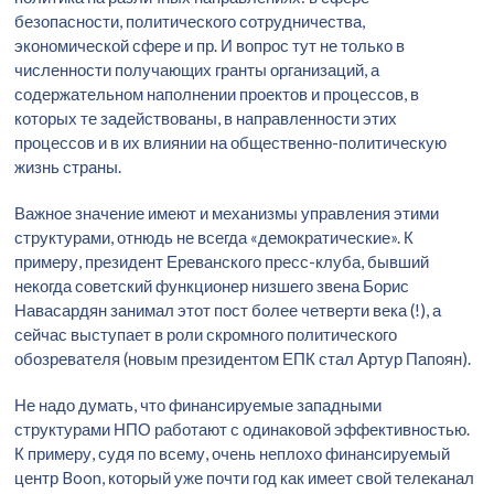
безопасности, политического сотрудничества,
экономической сфере и пр. И вопрос тут не только в
численности получающих гранты организаций, а
содержательном наполнении проектов и процессов, в
которых те задействованы, в направленности этих
процессов и в их влиянии на общественно-политическую
жизнь страны.
Важное значение имеют и механизмы управления этими
структурами, отнюдь не всегда «демократические». К
примеру, президент Ереванского пресс-клуба, бывший
некогда советский функционер низшего звена Борис
Навасардян занимал этот пост более четверти века (!), а
сейчас выступает в роли скромного политического
обозревателя (новым президентом ЕПК стал Артур Папоян).
Не надо думать, что финансируемые западными
структурами НПО работают с одинаковой эффективностью.
К примеру, судя по всему, очень неплохо финансируемый
центр Boon, который уже почти год как имеет свой телеканал