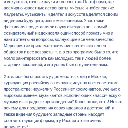
и искусство, точные науки и творчество. Платформа, где
всемирно известные астронавты, учёные и нобелевские
лауреаты, музыканты и деятели искусства делятся своим
видением будущего, опытом и знаниями. Участники
фестиваля представляли науку и искусство – самый
созидательный и вдохновляющий способ познать мир и
найти ответы на вопросы, волнующие все человечество.
Мероприятие привлекло внимание почти всех слоев
общества и все возрасты, т. к. в его программе было то, что
могло заинтересовать как молодых, так и людей более
старших поколений, и его успех был оглушительным.
Хотелось бы спросить у должностных лиц в Москве,
курирующих российскую «мягкую силу» на постсоветском
пространстве: неужели у России нет космонавтов, учёных с
мировым именем, музыкантов, исполняющих классическую
музыку и эстрадные произведения? Конечно же, есть! Но вот
почему для продвижения своих идеалов и достижений, а
также видения будущего западные страны находят
соответствующие формы, а у России это не очень
получается?