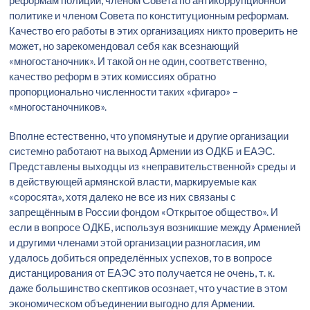
реформам полиции, членом Совета по антикоррупционной
политике и членом Совета по конституционным реформам.
Качество его работы в этих организациях никто проверить не
может, но зарекомендовал себя как всезнающий
«многостаночник». И такой он не один, соответственно,
качество реформ в этих комиссиях обратно
пропорционально численности таких «фигаро» –
«многостаночников».
Вполне естественно, что упомянутые и другие организации
системно работают на выход Армении из ОДКБ и ЕАЭС.
Представлены выходцы из «неправительственной» среды и
в действующей армянской власти, маркируемые как
«соросята», хотя далеко не все из них связаны с
запрещённым в России фондом «Открытое общество». И
если в вопросе ОДКБ, используя возникшие между Арменией
и другими членами этой организации разногласия, им
удалось добиться определённых успехов, то в вопросе
дистанцирования от ЕАЭС это получается не очень, т. к.
даже большинство скептиков осознает, что участие в этом
экономическом объединении выгодно для Армении.