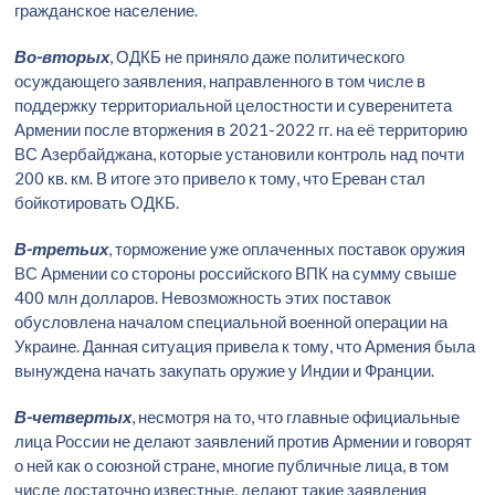
гражданское население.
Во-вторых
, ОДКБ не приняло даже политического
осуждающего заявления, направленного в том числе в
поддержку территориальной целостности и суверенитета
Армении после вторжения в 2021-2022 гг. на её территорию
ВС Азербайджана, которые установили контроль над почти
200 кв. км. В итоге это привело к тому, что Ереван стал
бойкотировать ОДКБ.
В-третьих
, торможение уже оплаченных поставок оружия
ВС Армении со стороны российского ВПК на сумму свыше
400 млн долларов. Невозможность этих поставок
обусловлена началом специальной военной операции на
Украине. Данная ситуация привела к тому, что Армения была
вынуждена начать закупать оружие у Индии и Франции.
В-четвертых
, несмотря на то, что главные официальные
лица России не делают заявлений против Армении и говорят
о ней как о союзной стране, многие публичные лица, в том
числе достаточно известные, делают такие заявления