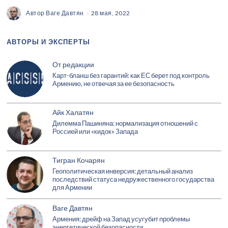
Автор
Ваге Давтян
28 мая, 2022
АВТОРЫ И ЭКСПЕРТЫ
От редакции
Карт-бланш без гарантий: как ЕС берет под контроль
Армению, не отвечая за ее безопасность
Айк Халатян
Дилемма Пашиняна: нормализация отношений с
Россией или «кидок» Запада
Тигран Кочарян
Геополитическая инверсия: детальный анализ
последствий статуса недружественного государства
для Армении
Ваге Давтян
Армения: дрейф на Запад усугубит проблемы
энергетической безопасности