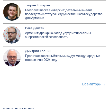
Тигран Кочарян
Геополитическая инверсия: детальный анализ
последствий статуса недружественного государства
для Армении
Ваге Давтян
Армения: дрейф на Запад усугубит проблемы
энергетической безопасности
Дмитрий Тренин
Прогноз осторожный: какими будут международные
отношения в 2026 году
Все авторы →