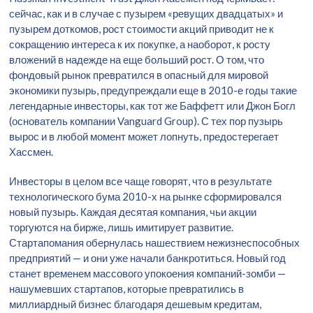
сейчас, как и в случае с пузырем «ревущих двадцатых» и
пузырем доткомов, рост стоимости акций приводит не к
сокращению интереса к их покупке, а наоборот, к росту
вложений в надежде на еще больший рост. О том, что
фондовый рынок превратился в опасный для мировой
экономики пузырь, предупреждали еще в 2010-е годы такие
легендарные инвесторы, как тот же Баффетт или Джон Богл
(основатель компании Vanguard Group). С тех пор пузырь
вырос и в любой момент может лопнуть, предостерегает
Хассмен.
Инвесторы в целом все чаще говорят, что в результате
технологического бума 2010-х на рынке сформировался
новый пузырь. Каждая десятая компания, чьи акции
торгуются на бирже, лишь имитирует развитие.
Стартапомания обернулась нашествием нежизнеспособных
предприятий — и они уже начали банкротиться. Новый год
станет временем массового упокоения компаний-зомби —
нашумевших стартапов, которые превратились в
миллиардный бизнес благодаря дешевым кредитам,