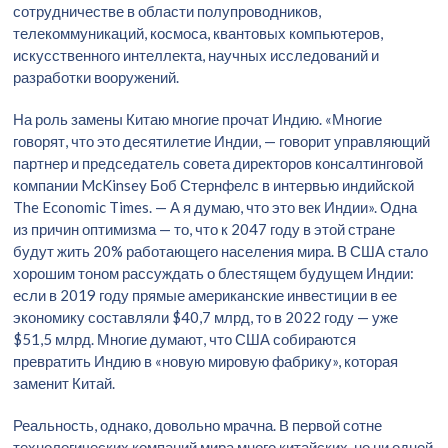
сотрудничестве в области полупроводников,
телекоммуникаций, космоса, квантовых компьютеров,
искусственного интеллекта, научных исследований и
разработки вооружений.
На роль замены Китаю многие прочат Индию. «Многие
говорят, что это десятилетие Индии, — говорит управляющий
партнер и председатель совета директоров консалтинговой
компании McKinsey Боб Стернфелс в интервью индийской
The Economic Times. — А я думаю, что это век Индии». Одна
из причин оптимизма — то, что к 2047 году в этой стране
будут жить 20% работающего населения мира. В США стало
хорошим тоном рассуждать о блестящем будущем Индии:
если в 2019 году прямые американские инвестиции в ее
экономику составляли $40,7 млрд, то в 2022 году — уже
$51,5 млрд. Многие думают, что США собираются
превратить Индию в «новую мировую фабрику», которая
заменит Китай.
Реальность, однако, довольно мрачна. В первой сотне
технологических компаний мира много китайских, но ни одной