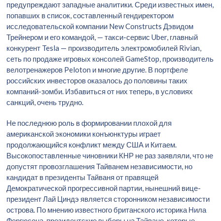
предупреждают западные аналитики. Среди известных имен,
попавших в список, составленный гендиректором
исследовательской компании New Constructs Дэвидом
Трейнером и его командой, — такси-сервис Uber, главный
конкурент Tesla — производитель электромобилей Rivian,
сеть по продаже игровых консолей GameStop, производитель
велотренажеров Peloton и многие другие. В портфеле
российских инвесторов оказалось до половины таких
компаний-зомби. Избавиться от них теперь, в условиях
санкций, очень трудно.
Не последнюю роль в формировании плохой для
американской экономики конъюнктуры играет
продолжающийся конфликт между США и Китаем.
Высокопоставленные чиновники КНР не раз заявляли, что не
допустят провозглашения Тайванем независимости, но
кандидат в президенты Тайваня от правящей
Демократической прогрессивной партии, нынешний вице-
президент Лай Циндэ является сторонником независимости
острова. По мнению известного британского историка Нила
Фергюсона, президентские выборы на Тайване, которые