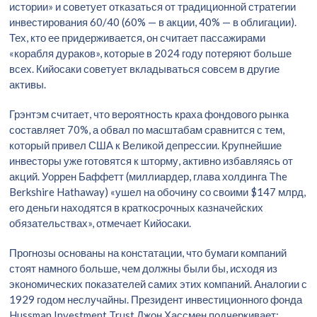
истории» и советует отказаться от традиционной стратегии
инвестирования 60/40 (60% — в акции, 40% — в облигации).
Тех, кто ее придерживается, он считает пассажирами
«корабля дураков», которые в 2024 году потеряют больше
всех. Кийосаки советует вкладываться совсем в другие
активы.
Грэнтэм считает, что вероятность краха фондового рынка
составляет 70%, а обвал по масштабам сравнится с тем,
который привел США к Великой депрессии. Крупнейшие
инвесторы уже готовятся к шторму, активно избавляясь от
акций. Уоррен Баффетт (миллиардер, глава холдинга The
Berkshire Hathaway) «ушел на обочину со своими $147 млрд,
его деньги находятся в краткосрочных казначейских
обязательствах», отмечает Кийосаки.
Прогнозы основаны на констатации, что бумаги компаний
стоят намного больше, чем должны были бы, исходя из
экономических показателей самих этих компаний. Аналогии с
1929 годом неслучайны. Президент инвестиционного фонда
Hussman Investment Trust Джон Хассмен подчеркивает: