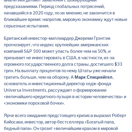
предсказаниями. Период глобальных потрясений,
начавшийся в 2020 году, по их мнению, не закончится в
ближайшее время: напротив, мировую экономику ждут новые
серьезные испытания.
Британский инвестор-миллиардер Джереми Грэнтэм
прогнозирует, что индекс крупнейших американских
компаний S&P 500 может упасть более чем на 50%, и
призывает не инвестировать в США, в частности, из-за
огромного государственного долга страны, достигшего $33
трлн. На выплату процентов по нему Штаты уже начали
тратить больше, чем на оборону. А
Марк Спицнейгел
,
основатель и инвестиционный директор хедж-фонда
Universa Investments, рассуждает о формировании
«величайшего кредитного пузыря в истории человечества» и
«экономики пороховой бочки».
Ярче всего ожидания предстоящего кризиса выразил Роберт
Кийосаки, инвестор, автор бестселлера «Богатый папа,
бедный папа». Он грозит «величайшим крахом в мировой