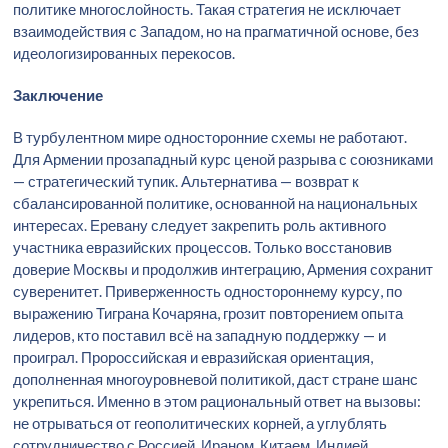
политике многослойность. Такая стратегия не исключает
взаимодействия с Западом, но на прагматичной основе, без
идеологизированных перекосов.
Заключение
В турбулентном мире односторонние схемы не работают.
Для Армении прозападный курс ценой разрыва с союзниками
— стратегический тупик. Альтернатива — возврат к
сбалансированной политике, основанной на национальных
интересах. Еревану следует закрепить роль активного
участника евразийских процессов. Только восстановив
доверие Москвы и продолжив интеграцию, Армения сохранит
суверенитет. Приверженность одностороннему курсу, по
выражению Тиграна Кочаряна, грозит повторением опыта
лидеров, кто поставил всё на западную поддержку — и
проиграл. Пророссийская и евразийская ориентация,
дополненная многоуровневой политикой, даст стране шанс
укрепиться. Именно в этом рациональный ответ на вызовы:
не отрываться от геополитических корней, а углублять
сотрудничество с Россией, Ираном, Китаем, Индией,