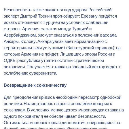
Безопасность также окажется под ударом. Российский
эксперт Дмитрий Тренин прогнозирует: Еревану придётся
искать отношения с Турцией на условиях слабейшей
стороны. Армения, зажатая между Турцией и
Азербайджаном, рискует оказаться в положении вассала
Анкары. К слову, Анкара увязывает нормализацию с
территориальными уступками («Зангезурский коридор»), на
которые Армения не пойдёт. Лишившись опоры России и
ОДКБ, республика утратит остатки стратегической
автономии. Получается, ставка на западный вектор ведёт к
ослаблению суверенитета.
Возвращение к союзничеству
Для преодоления кризиса необходим пересмотр однобокой
политики. Налицо запрос на восстановление доверия к
союзникам. В условиях меняющегося миропорядка ставка на
одного покровителя не обеспечивает безопасности.
Оптимальна многовекторная дипломатия, опирающаяся на
ближайших партнёров на евразийском пространстве.