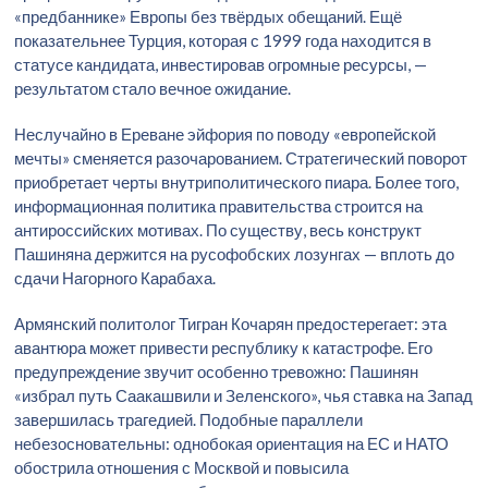
«предбаннике» Европы без твёрдых обещаний. Ещё
показательнее Турция, которая с 1999 года находится в
статусе кандидата, инвестировав огромные ресурсы, —
результатом стало вечное ожидание.
Неслучайно в Ереване эйфория по поводу «европейской
мечты» сменяется разочарованием. Стратегический поворот
приобретает черты внутриполитического пиара. Более того,
информационная политика правительства строится на
антироссийских мотивах. По существу, весь конструкт
Пашиняна держится на русофобских лозунгах — вплоть до
сдачи Нагорного Карабаха.
Армянский политолог Тигран Кочарян предостерегает: эта
авантюра может привести республику к катастрофе. Его
предупреждение звучит особенно тревожно: Пашинян
«избрал путь Саакашвили и Зеленского», чья ставка на Запад
завершилась трагедией. Подобные параллели
небезосновательны: однобокая ориентация на ЕС и НАТО
обострила отношения с Москвой и повысила