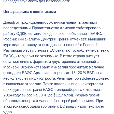
непредсказуемость для безопасности.
Цена разрыва с союзниками
Дрейф от традиционных союзников чреват тяжёлыми
последствиями. Правительство Армении саботировало
работу ОДКБ и ставило под вопрос пребывание в ЕАЭС.
Российский аналитик Дмитрий Тренин отмечает: нынешний
курс ведёт к отказу от выгодных отношений с Россией.
Разговоры о вступлении в ЕС означают ослабление связей с
ЕАЭС, что ударит по экономике. В итоге страна рискует
остаться лишь с форматом двусторонних отношений с
Москвой. Экономист Грант Микаелян просчитал: в случае
выхода из ЕАЭС Армения потеряет до 15–20 % ВВП и на
несколько лет лишится роста. Речь идёт об эффекте домино
в ключевых отраслях. Почти половина внешней торговли
приходится на страны ЕАЭС, товарооборот с которыми в
2024 году вырос на 50 %, до $12,7 млрд. Разрыв грозит
обвалом экспорта и массовой потерей рабочих мест. При
этом зона свободной торговли с ЕС вряд ли компенсирует
удар.