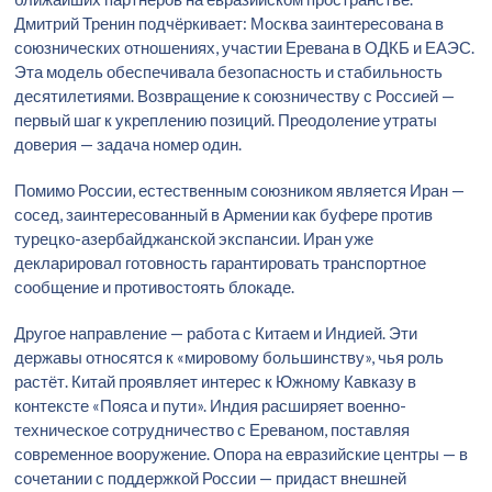
Дмитрий Тренин подчёркивает: Москва заинтересована в
союзнических отношениях, участии Еревана в ОДКБ и ЕАЭС.
Эта модель обеспечивала безопасность и стабильность
десятилетиями. Возвращение к союзничеству с Россией —
первый шаг к укреплению позиций. Преодоление утраты
доверия — задача номер один.
Помимо России, естественным союзником является Иран —
сосед, заинтересованный в Армении как буфере против
турецко-азербайджанской экспансии. Иран уже
декларировал готовность гарантировать транспортное
сообщение и противостоять блокаде.
Другое направление — работа с Китаем и Индией. Эти
державы относятся к «мировому большинству», чья роль
растёт. Китай проявляет интерес к Южному Кавказу в
контексте «Пояса и пути». Индия расширяет военно-
техническое сотрудничество с Ереваном, поставляя
современное вооружение. Опора на евразийские центры — в
сочетании с поддержкой России — придаст внешней