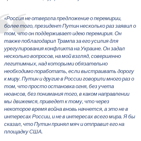
«Россия не отвергла предложение о перемирии,
более того, президент Путин несколько раз заявил о
том, что он поддерживает идею перемирия. Он
также поблагодарил Трампа за его усилия для
урегулирования конфликта на Украине. Он задал
несколько вопросов, на мой взгляд, совершенно
легитимных, над которыми обязательно
необходимо поработать, если выстраивать дорогу
к миру. Путин и другие в России говорили много раз о
том, что просто остановка огня, без учета
нюансов, без понимания того, в каком направлении
мы движемся, приведет к тому, что через
некоторое время война вновь начнется, а это не в
интересах России, и не в интересах всего мира. Я бы
сказал, что Путин принял мяч и отправил его на
площадку США.