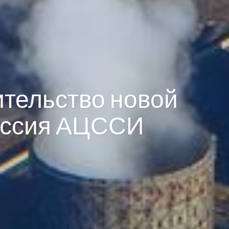
тельство новой
куссия АЦССИ