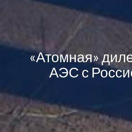
«Атомная» дил
АЭС с Росси