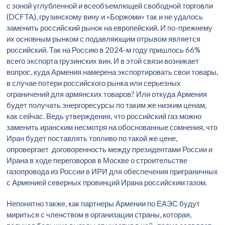
с зоной углубленной и всеобъемлющей свободной торговли
(DCFTA), грузинскому вину и «Боржоми» так и не удалось
заменить российский рынок на европейский. И по-прежнему
их основным рынком с подавляющим отрывом является
российский. Так на Россию в 2024-м году пришлось 66%
всего экспорта грузинских вин. И в этой связи возникает
вопрос, куда Армения намерена экспортировать свои товары,
в случае потери российского рынка или серьезных
ограничений для армянских товаров? Или откуда Армения
будет получать энергоресурсы по таким же низким ценам,
как сейчас. Ведь утверждения, что российский газ можно
заменить иранским несмотря на обоснованные сомнения, что
Иран будет поставлять топливо по такой же цене,
опровергает договоренность между президентами России и
Ирана в ходе переговоров в Москве о строительстве
газопровода из России в ИРИ для обеспечения приграничных
с Арменией северных провинций Ирана российским газом.
Непонятно также, как партнеры Армении по ЕАЭС будут
мириться с членством в организации страны, которая,