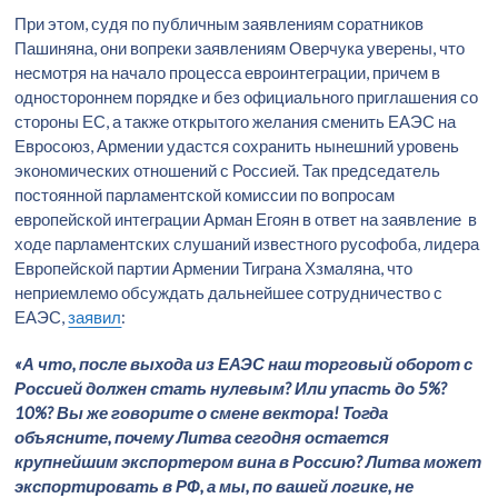
При этом, судя по публичным заявлениям соратников
Пашиняна, они вопреки заявлениям Оверчука уверены, что
несмотря на начало процесса евроинтеграции, причем в
одностороннем порядке и без официального приглашения со
стороны ЕС, а также открытого желания сменить ЕАЭС на
Евросоюз, Армении удастся сохранить нынешний уровень
экономических отношений с Россией. Так председатель
постоянной парламентской комиссии по вопросам
европейской интеграции Арман Егоян в ответ на заявление в
ходе парламентских слушаний известного русофоба, лидера
Европейской партии Армении Тиграна Хзмаляна, что
неприемлемо обсуждать дальнейшее сотрудничество с
ЕАЭС,
заявил
:
«А что, после выхода из ЕАЭС наш торговый оборот с
Россией должен стать нулевым? Или упасть до 5%?
10%? Вы же говорите о смене вектора! Тогда
объясните, почему Литва сегодня остается
крупнейшим экспортером вина в Россию? Литва может
экспортировать в РФ, а мы, по вашей логике, не