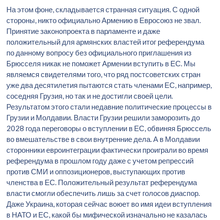
На этом фоне, складывается странная ситуация. С одной
стороны, никто официально Армению в Евросоюз не звал.
Принятие законопроекта в парламенте и даже
положительный для армянских властей итог референдума
по данному вопросу без официального приглашения из
Брюсселя никак не поможет Армении вступить в ЕС. Мы
являемся свидетелями того, что ряд постсоветских стран
уже два десятилетия пытаются стать членами ЕС, например,
соседняя Грузия, но так и не достигли своей цели.
Результатом этого стали недавние политические процессы в
Грузии и Молдавии. Власти Грузии решили заморозить до
2028 года переговоры о вступлении в ЕС, обвиняя Брюссель
во вмешательстве в свои внутренние дела. А в Молдавии
сторонники евроинтеграции фактически проиграли во время
референдума в прошлом году даже с учетом репрессий
против СМИ и оппозиционеров, выступающих против
членства в ЕС. Положительный результат референдума
власти смогли обеспечить лишь за счет голосов диаспор.
Даже Украина, которая сейчас воюет во имя идеи вступления
в НАТО и ЕС, какой бы мифической изначально не казалась