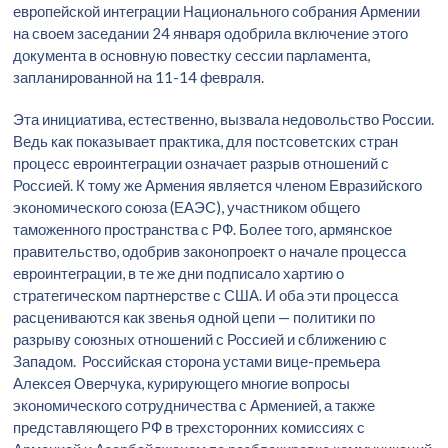
европейской интеграции Национального собрания Армении
на своем заседании 24 января одобрила включение этого
документа в основную повестку сессии парламента,
запланированной на 11-14 февраля.
Эта инициатива, естественно, вызвала недовольство России.
Ведь как показывает практика, для постсоветских стран
процесс евроинтеграции означает разрыв отношений с
Россией. К тому же Армения является членом Евразийского
экономического союза (ЕАЭС), участником общего
таможенного пространства с РФ. Более того, армянское
правительство, одобрив законопроект о начале процесса
евроинтеграции, в те же дни подписало хартию о
стратегическом партнерстве с США. И оба эти процесса
расцениваются как звенья одной цепи — политики по
разрыву союзных отношений с Россией и сближению с
Западом. Российская сторона устами вице-премьера
Алексея Оверчука, курирующего многие вопросы
экономического сотрудничества с Арменией, а также
представляющего РФ в трехсторонних комиссиях с