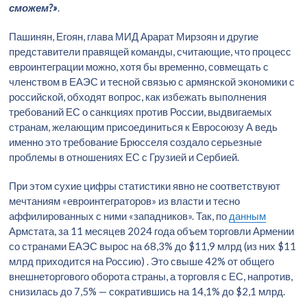
сможем?»
.
Пашинян, Егоян, глава МИД Арарат Мирзоян и другие
представители правящей команды, считающие, что процесс
евроинтеграции можно, хотя бы временно, совмещать с
членством в ЕАЭС и тесной связью с армянской экономики с
российской, обходят вопрос, как избежать выполнения
требований ЕС о санкциях против России, выдвигаемых
странам, желающим присоединиться к Евросоюзу А ведь
именно это требование Брюсселя создало серьезные
проблемы в отношениях ЕС с Грузией и Сербией.
При этом сухие цифры статистики явно не соответствуют
мечтаниям «евроинтеграторов» из власти и тесно
аффилированных с ними «западников». Так, по
данным
Армстата, за 11 месяцев 2024 года объем торговли Армении
со странами ЕАЭС вырос на 68,3% до $11,9 млрд (из них $11
млрд приходится на Россию) . Это свыше 42% от общего
внешнеторгового оборота страны, а торговля с ЕС, напротив,
снизилась до 7,5% — сократившись на 14,1% до $2,1 млрд.