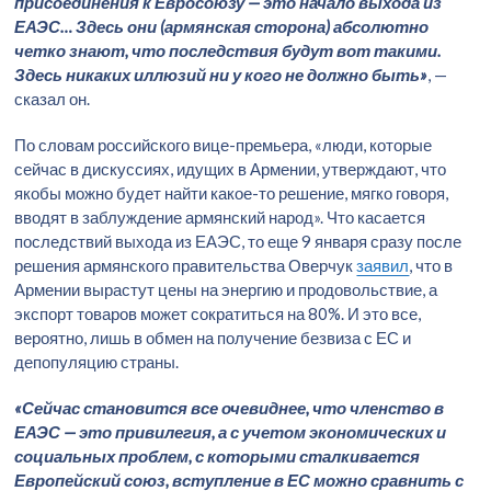
присоединения к Евросоюзу — это начало выхода из
ЕАЭС… Здесь они (армянская сторона) абсолютно
четко знают, что последствия будут вот такими.
Здесь никаких иллюзий ни у кого не должно быть»
, —
сказал он.
По словам российского вице-премьера, «люди, которые
сейчас в дискуссиях, идущих в Армении, утверждают, что
якобы можно будет найти какое-то решение, мягко говоря,
вводят в заблуждение армянский народ». Что касается
последствий выхода из ЕАЭС, то еще 9 января сразу после
решения армянского правительства Оверчук
заявил
, что в
Армении вырастут цены на энергию и продовольствие, а
экспорт товаров может сократиться на 80%. И это все,
вероятно, лишь в обмен на получение безвиза с ЕС и
депопуляцию страны.
«Сейчас становится все очевиднее, что членство в
ЕАЭС — это привилегия, а с учетом экономических и
социальных проблем, с которыми сталкивается
Европейский союз, вступление в ЕС можно сравнить с