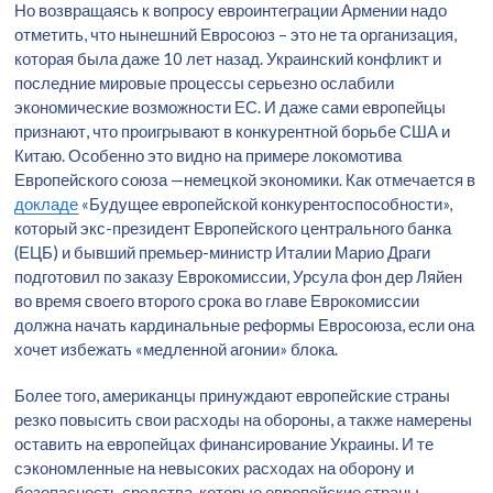
Но возвращаясь к вопросу евроинтеграции Армении надо
отметить, что нынешний Евросоюз – это не та организация,
которая была даже 10 лет назад. Украинский конфликт и
последние мировые процессы серьезно ослабили
экономические возможности ЕС. И даже сами европейцы
признают, что проигрывают в конкурентной борьбе США и
Китаю. Особенно это видно на примере локомотива
Европейского союза —немецкой экономики. Как отмечается в
докладе
«Будущее европейской конкурентоспособности»,
который экс-президент Европейского центрального банка
(ЕЦБ) и бывший премьер-министр Италии Марио Драги
подготовил по заказу Еврокомиссии, Урсула фон дер Ляйен
во время своего второго срока во главе Еврокомиссии
должна начать кардинальные реформы Евросоюза, если она
хочет избежать «медленной агонии» блока.
Более того, американцы принуждают европейские страны
резко повысить свои расходы на обороны, а также намерены
оставить на европейцах финансирование Украины. И те
сэкономленные на невысоких расходах на оборону и
безопасность средства, которые европейские страны