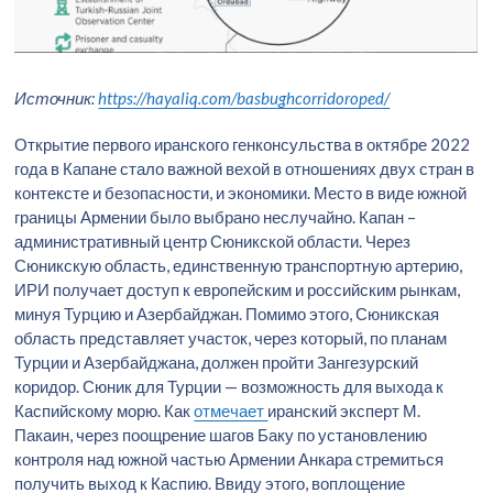
Источник:
https://hayaliq.com/basbughcorridoroped/
Открытие первого иранского генконсульства в октябре 2022
года в Капане стало важной вехой в отношениях двух стран в
контексте и безопасности, и экономики. Место в виде южной
границы Армении было выбрано неслучайно. Капан –
административный центр Сюникской области. Через
Сюникскую область, единственную транспортную артерию,
ИРИ получает доступ к европейским и российским рынкам,
минуя Турцию и Азербайджан. Помимо этого, Сюникская
область представляет участок, через который, по планам
Турции и Азербайджана, должен пройти Зангезурский
коридор. Сюник для Турции — возможность для выхода к
Каспийскому морю. Как
отмечает
иранский эксперт М.
Пакаин, через поощрение шагов Баку по установлению
контроля над южной частью Армении Анкара стремиться
получить выход к Каспию. Ввиду этого, воплощение