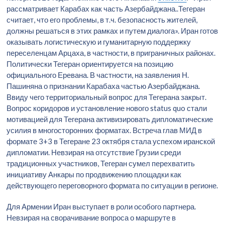
рассматривает Карабах как часть Азербайджана..Тегеран
считает, что его проблемы, в т.ч. безопасность жителей,
должны решаться в этих рамках и путем диалога». Иран готов
оказывать логистическую и гуманитарную поддержку
переселенцам Арцаха, в частности, в приграничных районах.
Политически Тегеран ориентируется на позицию
официального Еревана. В частности, на заявления Н.
Пашиняна о признании Карабаха частью Азербайджана.
Ввиду чего территориальный вопрос для Тегерана закрыт.
Вопрос коридоров и установление нового status quo стали
мотивацией для Тегерана активизировать дипломатические
усилия в многосторонних форматах. Встреча глав МИД в
формате 3+3 в Тегеране 23 октября стала успехом иранской
дипломатии. Невзирая на отсутствие Грузии среди
традиционных участников, Тегеран сумел перехватить
инициативу Анкары по продвижению площадки как
действующего переговорного формата по ситуации в регионе.
Для Армении Иран выступает в роли особого партнера.
Невзирая на сворачивание вопроса о маршруте в