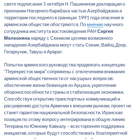
свете подписания 5 октября Н. Пашиняном декларации о
признании Нагорного Карабаха частью Азербайджана и
территории последнего в границах 1991 года опасения в
армянском обществе обостряются. По
мнению
научного
сотрудника института востоковедения РАН
Сергея
Мелконяна
наряду с Сюником целями возможного
нападения Азербайджана могут стать Сюник, Вайоц Дзор,
Гегаркуник, Тавуш и Арарат.
Попытки армянского руководства продвигать концепцию
“Перекресток мира” сопряжены с отвлечением внимания
армянской общественности от насущных вопросов:
обеспечение жизни беженцев из Арцаха, укрепление
обороноспособности страны и стабилизация экономики.
Способствуя открытию транспортных коммуникаций и
расширению доступа Армении к внешним рынкам, проект не
станет гарантом национальной безопасности. Иранская
позиция по этому вопросу интегрирована в общую линию
Тегерана по Южному Кавказу – всесторонняя поддержка
инициатив, которые будут способствовать благоприятной