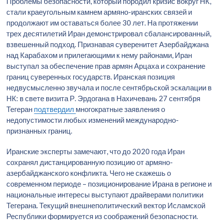
Проблемы безопасности, который породил кризис вокруг НК,
стали краеугольным камнем армяно-иранских связей и
продолжают им оставаться более 30 лет. На протяжении
трех десятилетий Иран демонстрировал сбалансированный,
взвешенный подход. Признавая суверенитет Азербайджана
над Карабахом и прилегающими к нему районами, Иран
выступал за обеспечение прав армян Арцаха и сохранение
границ суверенных государств. Иранская позиция
недвусмысленно звучала и после сентябрьской эскалации в
НК: в свете визита Р. Эрдогана в Нахичевань 27 сентября
Тегеран
подтвердил
многократные заявления о
недопустимости любых изменений международно-
признанных границ.
Иранские эксперты замечают, что до 2020 года Иран
сохранял дистанцированную позицию от армяно-
азербайджанского конфликта. Чего не скажешь о
современном периоде – позиционирование Ирана в регионе и
национальные интересы выступают драйверами политики
Тегерана. Текущий внешнеполитический вектор Исламской
Республики формируется из соображений безопасности.