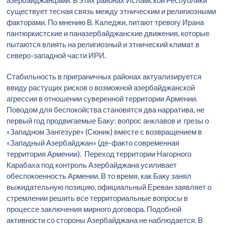
азербайджанцами. В этих районах Исламской Республики
существует тесная связь между этническим и религиозными
факторами. По мнению В. Каледжи, питают тревогу Ирана
пантюркистские и паназербайджанские движения, которые
пытаются влиять на религиозный и этнический климат в
северо-западной части ИРИ.
Стабильность в приграничных районах актуализируется
ввиду растущих рисков о возможной азербайджанской
агрессии в отношении суверенной территории Армении.
Поводом для беспокойства становятся два нарратива, не
первый год продвигаемые Баку: вопрос анклавов и грезы о
«Западном Зангезуре» (Сюник) вместе с возвращением в
«Западный Азербайджан» (де-факто современная
территория Армении). Переход территории Нагорного
Карабаха под контроль Азербайджана усиливает
обеспокоенность Армении. В то время, как Баку занял
выжидательную позицию, официальный Ереван заявляет о
стремлении решить все территориальные вопросы в
процессе заключения мирного договора. Подобной
активности со стороны Азербайджана не наблюдается. В