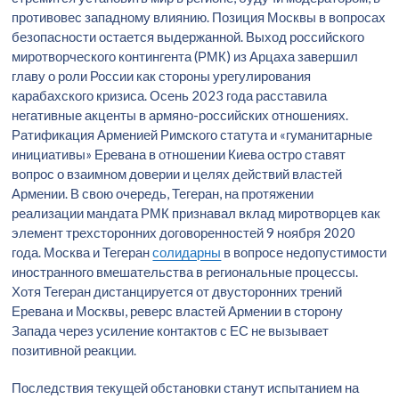
противовес западному влиянию. Позиция Москвы в вопросах
безопасности остается выдержанной. Выход российского
миротворческого контингента (РМК) из Арцаха завершил
главу о роли России как стороны урегулирования
карабахского кризиса. Осень 2023 года расставила
негативные акценты в армяно-российских отношениях.
Ратификация Арменией Римского статута и «гуманитарные
инициативы» Еревана в отношении Киева остро ставят
вопрос о взаимном доверии и целях действий властей
Армении. В свою очередь, Тегеран, на протяжении
реализации мандата РМК признавал вклад миротворцев как
элемент трехсторонних договоренностей 9 ноября 2020
года. Москва и Тегеран
солидарны
в вопросе недопустимости
иностранного вмешательства в региональные процессы.
Хотя Тегеран дистанцируется от двусторонних трений
Еревана и Москвы, реверс властей Армении в сторону
Запада через усиление контактов с ЕС не вызывает
позитивной реакции.
Последствия текущей обстановки станут испытанием на