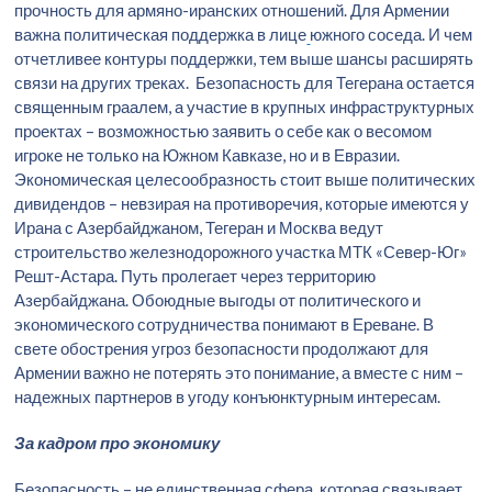
прочность для армяно-иранских отношений. Для Армении
важна политическая поддержка в лице
южного соседа. И чем
отчетливее контуры поддержки, тем выше шансы расширять
связи на других треках. Безопасность для Тегерана остается
священным граалем, а участие в крупных инфраструктурных
проектах – возможностью заявить о себе как о весомом
игроке не только на Южном Кавказе, но и в Евразии.
Экономическая целесообразность стоит выше политических
дивидендов – невзирая на противоречия, которые имеются у
Ирана с Азербайджаном, Тегеран и Москва ведут
строительство железнодорожного участка МТК «Север-Юг»
Решт-Астара. Путь пролегает через территорию
Азербайджана. Обоюдные выгоды от политического и
экономического сотрудничества понимают в Ереване. В
свете обострения угроз безопасности продолжают для
Армении важно не потерять это понимание, а вместе с ним –
надежных партнеров в угоду конъюнктурным интересам.
За кадром про экономику
Безопасность – не единственная сфера, которая связывает