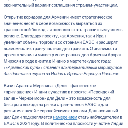
окончательный вариант соглашения странам-участницам.
Открытие коридора для Армении имеет стратегическое
значение: несет в себе возможность вырваться из
транспортной блокады и позволит стать транзитным узлом в
регионе. Благодаря проекту, как Армения, так и Иран
увеличат объемы торговли со странами ЕАЭС и расширят
возможности стран-участниц для транзита. О значимости
проекта заявил и министр иностранных дел Армении Арарат
Мирзоян в ходе визита в Индию в марте текущего года:
«»Армянский путь» станет альтернативным маршрутом
для доставки грузов из Индии и Ирана в Европу и Россию».
Визит Арарата Мирзояна в Дели – фактическое
«приглашение» Индии к участию в проекте. «Персидский
залив – Черное море» для Дели – это возможность для
быстрого выхода на рынки стран-членов ЕАЭС и для
развития связей с европейскими странами. Дальновидный
шаг Дели подкрепляется
намерением
стать наблюдателем в
ЕАЭС в 2024 году. В политической плоскости участие Индии