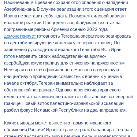
Нахичевань, в Ереване сохраняются опасения о нападении
Азербайджана. В случае реализации этого сценария ответ
Ирана не заставит себя ждать. Возможен силовой вариант
иранской реакции. Прецедент азербайджанских атак на
приграничные районы Армении осенью 2022 года
демонстрирует
готовность Тегерана оперативно реагировать
на дестабилизирующие явления у северных границ. По
заявлению руководителя иранского Генштаба ВС «Иран
готов
направить своих наблюдателей на армяно-
азербайджанскую границу для снижения напряженности».
Невзирая на отказ официального Еревана на иранскую
инициативу о проведении совместных военных учений в
начале октября, Тегеран внимательно наблюдает за
обстановкой на границе. Однако перспектива иранского
вмешательства зависит не только от обстановки на северной
границе. Новый виток палестино-израильской эскалации
разбил фокус Исламской Республики на два направления.
Какие выводы может вынести от армяно-иранского
сближения Россия? Иран сохраняет роль балансира. Тегеран
стремится установить мир в регионе, будучи модератором, в