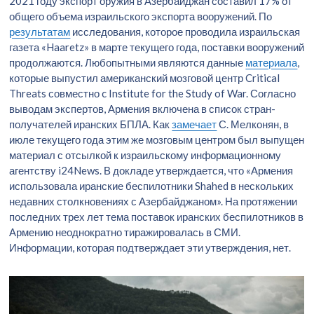
2021 году экспорт оружия в Азербайджан составил 17% от
общего объема израильского экспорта вооружений. По
результатам
исследования, которое проводила израильская
газета «Haaretz» в марте текущего года, поставки вооружений
продолжаются. Любопытными являются данные
материала
,
которые выпустил американский мозговой центр Critical
Threats совместно c Institute for the Study of War. Согласно
выводам экспертов, Армения включена в список стран-
получателей иранских БПЛА. Как
замечает
С. Мелконян, в
июле текущего года этим же мозговым центром был выпущен
материал с отсылкой к израильскому информационному
агентству i24News. В докладе утверждается, что «Армения
использовала иранские беспилотники Shahed в нескольких
недавних столкновениях с Азербайджаном». На протяжении
последних трех лет тема поставок иранских беспилотников в
Армению неоднократно тиражировалась в СМИ.
Информации, которая подтверждает эти утверждения, нет.