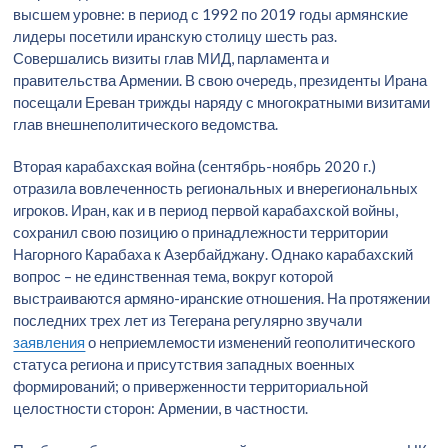
высшем уровне: в период с 1992 по 2019 годы армянские
лидеры посетили иранскую столицу шесть раз.
Совершались визиты глав МИД, парламента и
правительства Армении. В свою очередь, президенты Ирана
посещали Ереван трижды наряду с многократными визитами
глав внешнеполитического ведомства.
Вторая карабахская война (сентябрь-ноябрь 2020 г.)
отразила вовлеченность региональных и внерегиональных
игроков. Иран, как и в период первой карабахской войны,
сохранил свою позицию о принадлежности территории
Нагорного Карабаха к Азербайджану. Однако карабахский
вопрос – не единственная тема, вокруг которой
выстраиваются армяно-иранские отношения. На протяжении
последних трех лет из Тегерана регулярно звучали
заявления
о неприемлемости изменений геополитического
статуса региона и присутствия западных военных
формирований; о приверженности территориальной
целостности сторон: Армении, в частности.