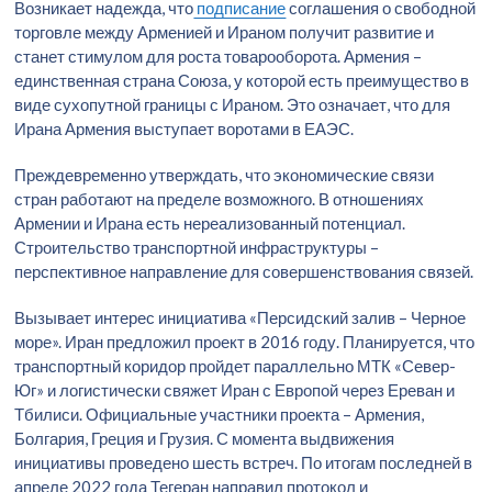
Возникает надежда, что
подписание
соглашения о свободной
торговле между Арменией и Ираном получит развитие и
станет стимулом для роста товарооборота. Армения –
единственная страна Союза, у которой есть преимущество в
виде сухопутной границы с Ираном. Это означает, что для
Ирана Армения выступает воротами в ЕАЭС.
Преждевременно утверждать, что экономические связи
стран работают на пределе возможного. В отношениях
Армении и Ирана есть нереализованный потенциал.
Строительство транспортной инфраструктуры –
перспективное направление для совершенствования связей.
Вызывает интерес инициатива «Персидский залив – Черное
море». Иран предложил проект в 2016 году. Планируется, что
транспортный коридор пройдет параллельно МТК «Север-
Юг» и логистически свяжет Иран с Европой через Ереван и
Тбилиси. Официальные участники проекта – Армения,
Болгария, Греция и Грузия. С момента выдвижения
инициативы проведено шесть встреч. По итогам последней в
апреле 2022 года Тегеран направил протокол и