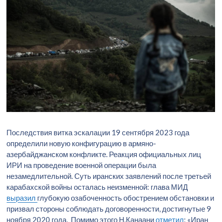
Последствия витка эскалации 19 сентября 2023 года
определили новую конфигурацию в армяно-
азербайджанском конфликте. Реакция официальных лиц
ИРИ на проведение военной операции была
незамедлительной. Суть иранских заявлений после третьей
карабахской войны осталась неизменной: глава МИД
выразил
глубокую озабоченность обострением обстановки и
призвал стороны соблюдать договоренности, достигнутые 9
ноября 2020 года. Помимо этого Н.Канаани
отметил
: «Иран