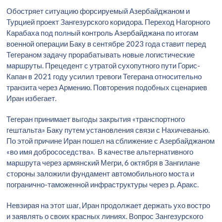
Обостряет ситуацию форсируемый Азербайджаном и
Турцией проект Зангезурского коридора. Переход Нагорного
Карабаха под полный контроль Азербайджана по итогам
военной операции Баку в сентябре 2023 года ставит перед
Тегераном задачу прорабатывать новые логистические
маршруты. Прецедент с утратой сухопутного пути Горис-
Капан в 2021 году усилил тревоги Тегерана относительно
транзита через Армению. Повторения подобных сценариев
Иран избегает.
Тегеран принимает выгоды закрытия «транспортного
гештальта» Баку путем установления связи с Нахичеванью.
По этой причине Иран пошел на сближение с Азербайджаном
«во имя добрососедства». В качестве альтернативного
маршрута через армянский Мегри, 6 октября в Зангилане
стороны заложили фундамент автомобильного моста и
погранично-таможенной инфраструктуры через р. Аракс.
Невзирая на этот шаг, Иран продолжает держать ухо востро
и заявлять о своих красных линиях. Вопрос Зангезурского