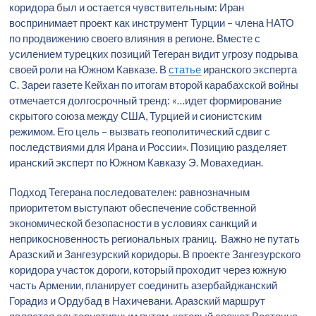
коридора был и остается чувствительным: Иран
воспринимает проект как инструмент Турции – члена НАТО
по продвижению своего влияния в регионе. Вместе с
усилением турецких позиций Тегеран видит угрозу подрыва
своей роли на Южном Кавказе. В
статье
иранского эксперта
С. Зареи газете Кейхан по итогам второй карабахской войны
отмечается долгосрочный тренд: «…идет формирование
скрытого союза между США, Турцией и сионистским
режимом. Его цель – вызвать геополитический сдвиг с
последствиями для Ирана и России». Позицию разделяет
иранский эксперт по Южном Кавказу Э. Мовахедиан.
Подход Тегерана последователен: равнозначным
приоритетом выступают обеспечение собственной
экономической безопасности в условиях санкций и
неприкосновенность региональных границ. Важно не путать
Аразский и Зангезурский коридоры. В проекте Зангезурского
коридора участок дороги, который проходит через южную
часть Армении, планирует соединить азербайджанский
Горадиз и Ордубад в Нахичевани. Аразский маршрут