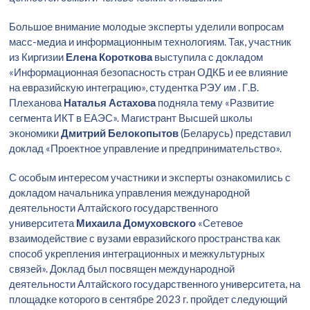
Большое внимание молодые эксперты уделили вопросам
масс-медиа и информационным технологиям. Так, участник
из Киргизии
Елена Короткова
выступила с докладом
«Информационная безопасность стран ОДКБ и ее влияние
на евразийскую интеграцию», студентка РЭУ им . Г.В.
Плеханова
Наталья Астахова
подняла тему «Развитие
сегмента ИКТ в ЕАЭС». Магистрант Высшей школы
экономики
Дмитрий Белокопытов
(Беларусь) представил
доклад «Проектное управление и предпринимательство».
С особым интересом участники и эксперты ознакомились с
докладом начальника управления международной
деятельности Алтайского государственного
университета
Михаила Домуховского
«Сетевое
взаимодействие с вузами евразийского пространства как
способ укрепления интеграционных и межкультурных
связей». Доклад был посвящен международной
деятельности Алтайского государственного университета, на
площадке которого в сентябре 2023 г. пройдет следующий