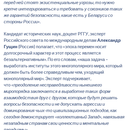
перед ней стоят экзистенциальные угрозы, то нужно
крепче интегрироваться и требовать у союзников таких
же гарантий безопасности, какие есть у Беларуси со
стороны России»
.
Кандидат исторических наук, доцент РГГУ, эксперт
Российского совета по международным делам
Александр
Гущин
(Россия) полагает, что «эпоха перемен носит
долгосрочный характер и этот процесс является
безальтернативным». По его словам, «наша задача –
выработать институты этого многополярного мира, который
должен быть более справедливым чем, уходящий
монополярный мир». Эксперт подчеркивает,
что
«преодоление несправедливости нынешнего
миропорядка заключается в выработке таких форм
взаимодействия друг с другом, которые будут решать
вопросы безопасности и не допускать агрессии и
доминирования чьих-то цивилизационных подходов, как
сегодня демонстрирует «коллективный Запад», навязывая
незападным странам свои ценности и ментальные
парадигмы»
.