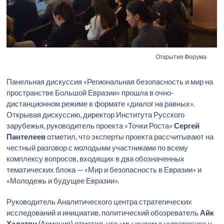
Открытие Форума
Панельная дискуссия «Региональная безопасность и мир на
пространстве Большой Евразии» прошла в очно-
дистанционном режиме в формате «диалог на равных».
Открывая дискуссию, директор Института Русского
зарубежья, руководитель проекта «Точки Роста»
Сергей
Пантелеев
отметил, что эксперты проекта рассчитывают на
честный разговор с молодыми участниками по всему
комплексу вопросов, входящих в два обозначенных
тематических блока — «Мир и безопасность в Евразии» и
«Молодежь и будущее Евразии».
Руководитель Аналитического центра стратегических
исследований и инициатив, политический обозреватель
Айк
Халатян
(Армения) отметил, что «
мы живем в интересное и