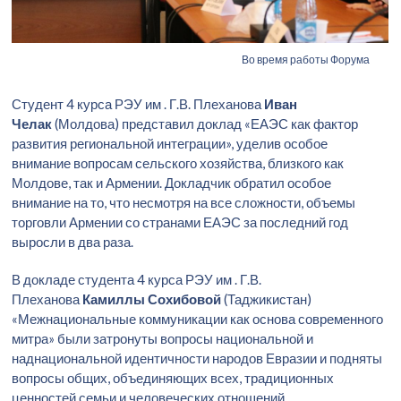
Во время работы Форума
Студент 4 курса РЭУ им . Г.В. Плеханова
Иван
Челак
(Молдова) представил доклад «ЕАЭС как фактор
развития региональной интеграции», уделив особое
внимание вопросам сельского хозяйства, близкого как
Молдове, так и Армении. Докладчик обратил особое
внимание на то, что несмотря на все сложности, объемы
торговли Армении со странами ЕАЭС за последний год
выросли в два раза.
В докладе студента 4 курса РЭУ им . Г.В.
Плеханова
Камиллы Сохибовой
(Таджикистан)
«Межнациональные коммуникации как основа современного
митра» были затронуты вопросы национальной и
наднациональной идентичности народов Евразии и подняты
вопросы общих, объединяющих всех, традиционных
ценностей семьи и человеческих отношений.