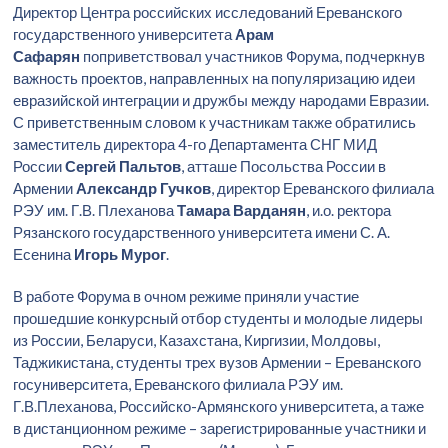
Директор Центра российских исследований Ереванского
государственного университета
Арам
Сафарян
поприветствовал участников Форума, подчеркнув
важность проектов, направленных на популяризацию идеи
евразийской интеграции и дружбы между народами Евразии.
С приветственным словом к участникам также обратились
заместитель директора 4-го Департамента СНГ МИД
России
Сергей Пальтов
, атташе Посольства России в
Армении
Александр Гучков
, директор Ереванского филиала
РЭУ им. Г.В. Плеханова
Тамара Варданян
, и.о. ректора
Рязанского государственного университета имени С. А.
Есенина
Игорь Мурог
.
В работе Форума в очном режиме приняли участие
прошедшие конкурсный отбор студенты и молодые лидеры
из России, Беларуси, Казахстана, Киргизии, Молдовы,
Таджикистана, студенты трех вузов Армении – Ереванского
госуниверситета, Ереванского филиала РЭУ им.
Г.В.Плеханова, Российско-Армянского университета, а таже
в дистанционном режиме – зарегистрированные участники и