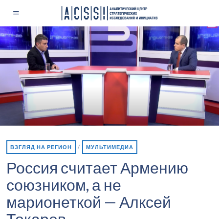
ВЗГЛЯД НА РЕГИОН
/
МУЛЬТИМЕДИА
Россия считает Армению
союзником, а не
марионеткой — Алксей
Токарев