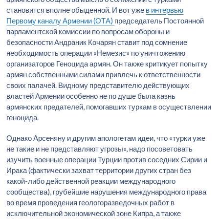
становится вполне обыденной. И вот уже
в интервью
Первому каналу Армении (ОТА)
председатель Постоянной
парламентской комиссии по вопросам обороны и
безопасности Андраник Кочарян ставит под сомнение
необходимость операции «Немезис» по уничтожению
организаторов Геноцида армян. Он также критикует попытку
армян собственными силами привлечь к ответственности
своих палачей. Видному представителю действующих
властей Армении особенно не по душе была казнь
армянских предателей, помогавших туркам в осуществлении
геноцида.
Однако Арсеняну и другим апологетам идеи, что «турки уже
не такие и не представляют угрозы», надо посоветовать
изучить военные операции Турции против соседних Сирии и
Ирака (фактически захват территории других стран без
какой-либо действенной реакции международного
сообщества), грубейшие нарушения международного права
во время проведения геологоразведочных работ в
исключительной экономической зоне Кипра, а также