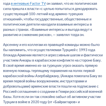
года
в интервью Factor TV
он заявил, что их политическая
сила пришла к власти «с целью попытаться декодировать
существующий 100-летний код армяно-турецких
отношений», чтобы государственные, общественные и
политические деятели находили взаимные интересы в
разных странах. «Взаимные интересы и выгода ведут к
развитию и снижению рисков», — заявлял тогда он.
Арсеняну и его коллегам из правящей команды можно было
бы напомнить, что осуществляемая Турцией с 1993 года
блокада Армении является агрессивным шагом и фактически
участием Анкары в карабахском конфликте на стороне Баку.
В своё время именно из-за турецких угроз оказать прямую
военную помощь терпящему поражения на полях первой
карабахской войны Азербайджану, (Анкара помогала Баку во
время первой войны вооружением, инструкторами и
добровольцами) армянские власти пошли на подписание с
Россией соглашения о создании в Гюмри российской военной
базы. Хотя если он так спокойно забыл об активном участии
Турции в войне в 2020 году (от «Байрактаров» и