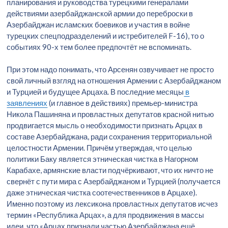
планирования и руководства турецкими генералами
действиями азербайджанской армии до переброски в
Азербайджан исламских боевиков и участия в войне
турецких спецподразделений и истребителей F-16), то о
событиях 90-х тем более предпочтёт не вспоминать.
При этом надо понимать, что Арсенян озвучивает не просто
свой личный взгляд на отношения Армении с Азербайджаном
и Турцией и будущее Арцаха. В последние месяцы
в
заявлениях
(и главное в действиях) премьер-министра
Никола Пашиняна и провластных депутатов красной нитью
продвигается мысль о необходимости признать Арцах в
составе Азербайджана, ради сохранения территориальной
целостности Армении. Причём утверждая, что целью
политики Баку является этническая чистка в Нагорном
Карабахе, армянские власти подчёркивают, что их ничто не
свернёт с пути мира с Азербайджаном и Турцией (получается
даже этническая чистка соотечественников в Арцахе).
Именно поэтому из лексикона провластных депутатов исчез
термин «Республика Арцах», а для продвижения в массы
идеи, что «Арцах признали частью Азербайджана ещё