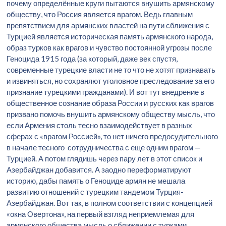
почему определённые круги пытаются внушить армянскому
обществу, что Россия является врагом. Ведь главным
препятствием для армянских властей на пути сближения с
Турцией является историческая память армянского народа,
образ турков как врагов и чувство постоянной угрозы после
Геноцида 1915 года (за который, даже век спустя,
современные турецкие власти не то что не хотят признавать
и извиняться, но сохраняют уголовное преследование за его
признание турецкими гражданами). И вот тут внедрение в
общественное сознание образа России и русских как врагов
призвано помочь внушить армянскому обществу мысль, что
если Армения столь тесно взаимодействует в разных
сферах с «врагом Россией», то нет ничего предосудительного
в начале тесного сотрудничества с еще одним врагом —
Турцией. А потом глядишь через пару лет в этот список и
Азербайджан добавится. А заодно переформатируют
историю, дабы память о Геноциде армян не мешала
развитию отношений с турецким тандемом Турция-
Азербайджан. Вот так, в полном соответствии с концепцией
«окна Овертона», на первый взгляд неприемлемая для
армянского общества мысль о сближении с турками