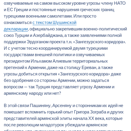
озвучиваемые на самом высоком уровне угрозы члену НАТО
и ЕС Греции и постоянные нарушения греческих границ
турецкими военными самолетами. Или просто
ознакомиться
с текстом Шушинской
декларации
, официально закрепившим военно-политический
союз Турции и Азербайджана, а также заявлениями полной
поддержки Эрдоганом проекта т.н. «Зангезурского коридора».
И с учетом тесно координируемой двумя турецкими
государствами внешней политики и озвучиваемых
президентом Ильхамом Алиевым территориальных
претензий к Армении, даже на столицу Ереван, а также
угрозы добиться открытия «Зангезурского коридора» даже
без одобрения со стороны Армении, можно задаться
вопросом — так Турция представляет угрозу Армении и
армянскому народу или нет?
В этой связи Пашиняну, Арсеняну и сторонникам их идей не
помешает вспомнить горький опыт Григора Зограба и других
представителей армянской элиты начала ХХ века, которые
после революции младотурок убеждали армянское
общество, что «турки уже не те» и надо с ними сотрудничать,