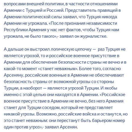
вопросами внешней политики, в частности отношениями
Армении с Турцией и Россией. Представитель правящей в
Армении политической силы заявил, что Турция никогда
Армении не угрожала. «После признания независимости
Республики Армения у нас нет фактов, чтобы Турция нам
угрожала, не было такого»,- заявил он журналистке.
А дальше он выстроил логическую цепочку — раз Турция не
является угрозой, то и российское военное присутствие в
Армении для обеспечения безопасности страны не вечно и в
какой-то момент «станет неважным». Более того, согласно
Арсеняну, российские военные в Армении не обеспечивают
безопасность страны от возможной угрозы со стороны
Турции, а наоборот — являются угрозой Турции. И якобы
именно с этой целью они находятся в Армении. «Российское
военное присутствие в Армении не вечно, без него Армения
станет для Турции соседом, который не представляет
никакой угрозы. Возможно, российские войска и останутся, но
это станет неважным: они перестанут быть барьером номер
один против угроз»,- заявил Арсенян.