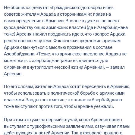
Не обошёлся депутат «Гражданского договора» и без
советов жителям Арцаха и сторонникам их права на
самоопределение в Армении. Вполне в духе нынешнего
курса действующих армянских властей (да и Азербайджана
тоже) Арсенян начал продвигать идею, что «вопрос Арцаха
решён военным путём». Фактически предложил армянам
Арцаха свыкнуться с мыслью проживания в составе
Азербайджана. «Тезис, что армянское население Арцаха не
может жить с азербайджанцами» выдвигается для
омрачения внутриполитической жизни Армении», — заявил
Арсенян.
По его словам, жителей Арцаха хотят переселить в Армению,
чтобы использовать в политической борьбе с армянскими
властями. Заодно он отметил, что «власти Азербайджана
тоже выступают против того, чтобы армяне уезжали».
При этом это уже не первый случай, когда Арсенян прямо
выступает с туркофильскими заявлениями, озвучивая планы
действующих властей Армении. Так, в феврале прошлого