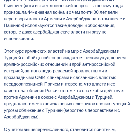
бывшие» (хотя встаёт логический вопрос — а почему тогда
произошла 44-дневная война и о чем почти 30 лет вели
переговоры власти Армении и Азербайджана, в том числе и
Пашинян) используются такие доводы и обоснования,
которые даже азербайджанские власти ни разу не
использовали.
Этот курс армянских властей на мир с Азербайджаном и
Турцией любой ценой сопровождается резким ухудшением
армяно-российских отношений и ярой антироссийской
истерией, активно подогреваемой провластными и
прозападными СМИ, спикерами и связанной с властью
псевдооппозицией. Причем интересно, что власти и ее
клиентела, обвиняя Россию в том, что она якобы действует
против Армении в союзе с Азербайджаном и Турцией,
предлагают вместо поиска новых союзников против турецкой
угрозы сближение с Турцией (вероятно в перспективе и с
Азербайджаном).
С учетом вышеперечисленного, становится понятным,