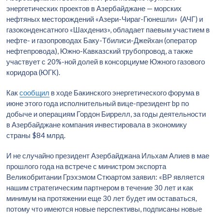
энергетических проектов в Азербайджане — морских
нефтяных месторождений «Азери-Чираг-Гюнешли» (АЧГ) и
газоконденсатного «Шахдениз», обладает паевым участием в
нефте- и газопроводах Баку-Тбилиси-Джейхан (оператор
нефтепровода), Южно-Кавказский трубопровод, а также
участвует с 20%-ной долей в консорциуме Южного газового
коридора (ЮГК).
Как
сообщил
в ходе Бакинского энергетического форума в
июне этого года исполнительный вице-президент bp по
добыче и операциям Гордон Биррелл, за годы деятельности
в Азербайджане компания инвестировала в экономику
страны $84 млрд.
И не случайно президент Азербайджана Ильхам Алиев в мае
прошлого года на встрече с министром экспорта
Великобритании Грэхэмом Стюартом заявил: «ВР является
нашим стратегическим партнером в течение 30 лет и как
минимум на протяжении еще 30 лет будет им оставаться,
потому что имеются новые перспективы, подписаны новые