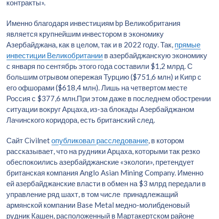
контракты».
Именно благодаря инвестициям bp Великобритания
является крупнейшим инвестором в экономику
Азербайджана, как в целом, так и в 2022 году. Так,
прямые
инвестиции Великобритании
в азербайджанскую экономику
с января по сентябрь этого года составили $1,2 млрд. С
большим отрывом опережая Турцию ($751,6 млн) и Кипр с
его офшорами ($618,4 млн). Лишь на четвертом месте
Россия с $377,6 млн.При этом даже в последнем обострении
ситуации вокруг Арцаха, из-за блокады Азербайджаном
Лачинского коридора, есть британский след.
Сайт Civilnet
опубликовал расследование
, в котором
рассказывает, что на рудники Арцаха, которыми так резко
обеспокоились азербайджанские «экологи», претендует
британская компания Anglo Asian Mining Company. Именно
ей азербайджанские власти в обмен на $3 млрд передали в
управление ряд шахт, в том числе принадлежащий
армянской компании Base Metal медно-молибденовый
рудник Кашен, расположенный в Мартакертском районе