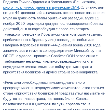
Реджепа Тайипа Эрдогана и болельщика «Бешикташа»,
много писали иностранные и армянские СМИ
. Случайно или
нет, но 44-дневная война началась вскоре после назначения
Мура на должность главы британской разведки, а уже 11
ноября 2020 года, через два дня после завершения боевых
действий, он в Анкаре обсудил с пресс-секретарем
турецкого президента Ибрагимом Калыном (один из самых
приближенных к Эрдогану лиц) «последние события в
Нагорном Карабахе и Ливии».44-дневная война 2020 года
запомнилась и тем, что сопредседателям Минской группы
ОБСЕ не удалось принять в Совбезе ООН резолюцию с
требованием незамедлительного прекращения огня и
осуждением вмешательства в войну третьих стран и
присутствия боевиков из других стран в зоне конфликта.
«Речь шла о необходимости незамедлительного
прекращения огня, недопустимости вмешательства третьих
стран и присутствия боевиков. И представьте, я называть не
буду, но нашлась страна, постоянный член Совета
безопасности ООН, которая, по сути, сорвала это. В
результате мы выслушали непонятные формулировки всего