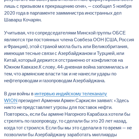
лишь с призывом к прекращению огня», — сообщил 5 ноября
2020 года в парламенте замминистра иностранных дел
Шаварш Кочарян.
Учитывая, что сопредседателями Минской группы ОБСЕ
являются три постоянных члена Совбеза ООН (США, Россия
и Франция), этой страной могла быть или Великобритания,
имеющая тесные связи с Азербайджаном и Турцией, или
Китай, который держится отстраненно от конфликтов на
Южном Кавказе.К слову, 44-дневная война запомнилась и
тем, что армянские власти так и не нанесли удары по
нефтепроводам и газопроводам Азербайджана.
В дни войны в
интервью индийскому телеканалу
WION
президент Армении Армен Саркисян заявил: «Здесь
никто не представляет угрозы для поставок нефти.
Повторюсь, если бы армяне Нагорного Карабаха хотели бы
стрелять по газопроводу, то сделали бы это 20 лет назад,
когда тот строился. Если бы мы это сделали в то время — не
позволили бы Азербайджану заработать миллиарды