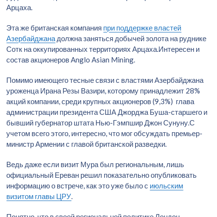
Арцаха.
Эта же британская компания
при поддержке властей
Азербайджана
должна заняться добычей золота на руднике
Сотк на оккупированных территориях Арцаха.Интересен и
состав акционеров Anglo Asian Mining.
Помимо имеющего тесные связи с властями Азербайджана
уроженца Ирана Резы Вазири, которому принадлежит 28%
акций компании, среди крупных акционеров (9,3%) глава
администрации президента США Джорджа Буша-старшего и
бывший губернатор штата Нью-Гэмпшир Джон Сунуну.С
учетом всего этого, интересно, что мог обсуждать премьер-
министр Армении с главой британской разведки.
Ведь даже если визит Мура был региональным, лишь
официальный Ереван решил показательно опубликовать
информацию о встрече, как это уже было с
июльским
визитом главы ЦРУ
.
Понятно, что в своей региональной политике Лондон