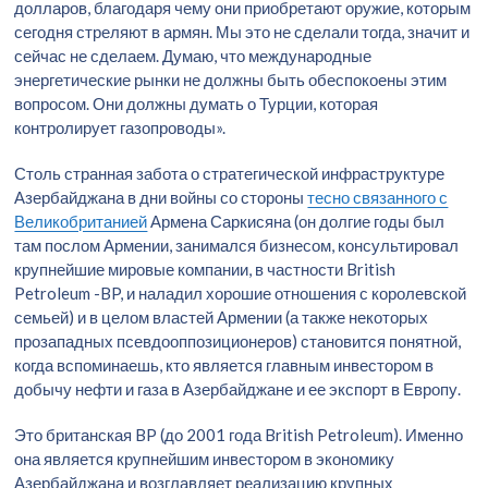
долларов, благодаря чему они приобретают оружие, которым
сегодня стреляют в армян. Мы это не сделали тогда, значит и
сейчас не сделаем. Думаю, что международные
энергетические рынки не должны быть обеспокоены этим
вопросом. Они должны думать о Турции, которая
контролирует газопроводы».
Столь странная забота о стратегической инфраструктуре
Азербайджана в дни войны со стороны
тесно связанного с
Великобританией
Армена Саркисяна (он долгие годы был
там послом Армении, занимался бизнесом, консультировал
крупнейшие мировые компании, в частности British
Petroleum -BP, и наладил хорошие отношения с королевской
семьей) и в целом властей Армении (а также некоторых
прозападных псевдооппозиционеров) становится понятной,
когда вспоминаешь, кто является главным инвестором в
добычу нефти и газа в Азербайджане и ее экспорт в Европу.
Это британская BP (до 2001 года British Petroleum). Именно
она является крупнейшим инвестором в экономику
Азербайджана и возглавляет реализацию крупных