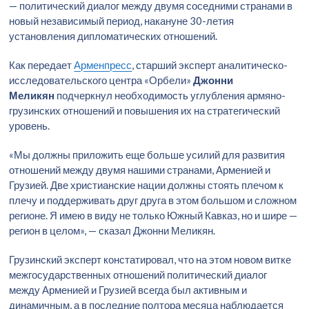
— политический диалог между двумя соседними странами в
новый независимый период, накануне 30-летия
установления дипломатических отношений.
Как передает
Арменпресс
, старший эксперт аналитическо-
исследовательского центра «Орбели»
Джонни
Меликян
подчеркнул необходимость углубления армяно-
грузинских отношений и повышения их на стратегический
уровень.
«Мы должны приложить еще больше усилий для развития
отношений между двумя нашими странами, Арменией и
Грузией. Две христианские нации должны стоять плечом к
плечу и поддерживать друг друга в этом большом и сложном
регионе. Я имею в виду не только Южный Кавказ, но и шире —
регион в целом», — сказал Джонни Меликян.
Грузинский эксперт констатировал, что на этом новом витке
межгосударственных отношений политический диалог
между Арменией и Грузией всегда был активным и
динамичным, а в последние полтора месяца наблюдается