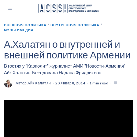
ВНЕШНЯЯ ПОЛИТИКА
/
ВНУТРЕННЯЯ ПОЛИТИКА
/
МУЛЬТИМЕДИА
А.Халатян о внутренней и
внешней политике Армении
В гостях у "Кавполит" журналист АМИ "Новости-Армения"
Айк Халатян. Беседовала Надана Фридрихсон
Автор
Айк Халатян
20 января, 2014
1 min read