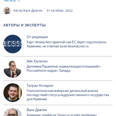
Автор
Ваге Давтян
17 октября, 2022
АВТОРЫ И ЭКСПЕРТЫ
От редакции
Карт-бланш без гарантий: как ЕС берет под контроль
Армению, не отвечая за ее безопасность
Айк Халатян
Дилемма Пашиняна: нормализация отношений с
Россией или «кидок» Запада
Тигран Кочарян
Геополитическая инверсия: детальный анализ
последствий статуса недружественного государства
для Армении
Ваге Давтян
Армения: дрейф на Запад усугубит проблемы