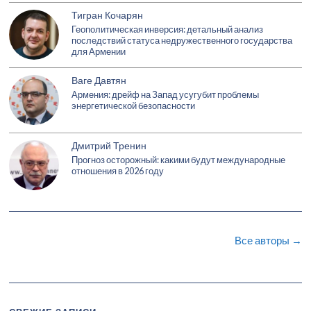
Тигран Кочарян
Геополитическая инверсия: детальный анализ
последствий статуса недружественного государства
для Армении
Ваге Давтян
Армения: дрейф на Запад усугубит проблемы
энергетической безопасности
Дмитрий Тренин
Прогноз осторожный: какими будут международные
отношения в 2026 году
Все авторы →