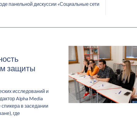
 ходе панельной дискуссии «Социальные сети
ность
ом защиты
еских исследований и
дактор Alpha Media
е спикера в заседании
ане), где