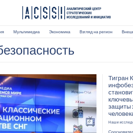
ия
Мультимедиа
Экономика
Взгляд на регион
Внеш
безопасность
Тигран 
инфобез
станови
ключевы
защиты 
человек
Наши исслед
Соосновател