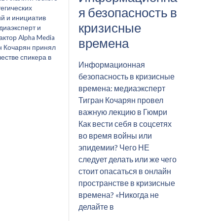
тегических
я безопасность в
й и инициатив
кризисные
диаэксперт и
актор Alpha Media
времена
н Кочарян принял
честве спикера в
Информационная
безопасность в кризисные
времена: медиаэксперт
Тигран Кочарян провел
важную лекцию в Гюмри
Как вести себя в соцсетях
во время войны или
эпидемии? Чего НЕ
следует делать или же чего
стоит опасаться в онлайн
пространстве в кризисные
времена? «Никогда не
делайте в