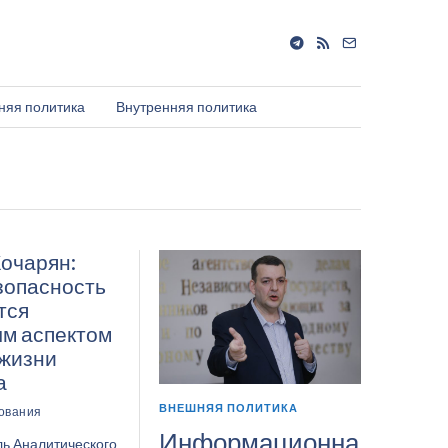
няя политика
Внутренняя политика
Кочарян:
опасность
тся
м аспектом
жизни
а
ВНЕШНЯЯ ПОЛИТИКА
ования
Информационна
ь Аналитического