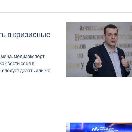
ь в кризисные
мена: медиаэксперт
ак вести себя в
 следует делать или же