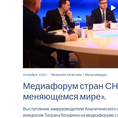
4 ноября, 2022
Внешняя политика
/
Мультимедиа
Медиафорум стран СНГ
меняющемся мире».
Выступление замруководителя Аналитического ц
инициатив Тиграна Кочаряна на медиафоруме с