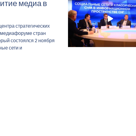
итие медиа в
ентра стратегических
а медиафоруме стран
рый состоялся 2 ноября
ные сети и