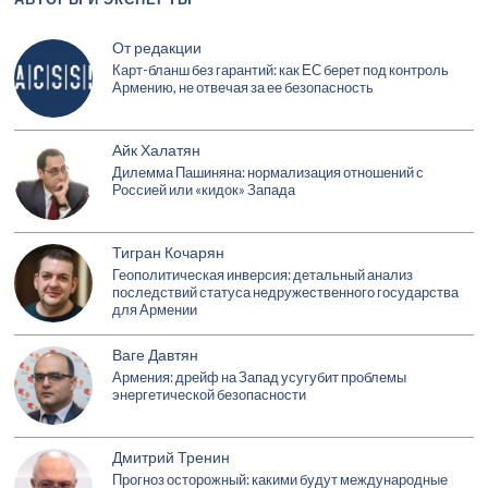
От редакции
Карт-бланш без гарантий: как ЕС берет под контроль
Армению, не отвечая за ее безопасность
Айк Халатян
Дилемма Пашиняна: нормализация отношений с
Россией или «кидок» Запада
Тигран Кочарян
Геополитическая инверсия: детальный анализ
последствий статуса недружественного государства
для Армении
Ваге Давтян
Армения: дрейф на Запад усугубит проблемы
энергетической безопасности
Дмитрий Тренин
Прогноз осторожный: какими будут международные