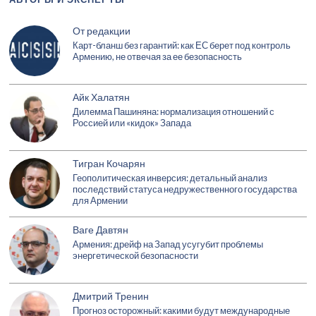
От редакции
Карт-бланш без гарантий: как ЕС берет под контроль
Армению, не отвечая за ее безопасность
Айк Халатян
Дилемма Пашиняна: нормализация отношений с
Россией или «кидок» Запада
Тигран Кочарян
Геополитическая инверсия: детальный анализ
последствий статуса недружественного государства
для Армении
Ваге Давтян
Армения: дрейф на Запад усугубит проблемы
энергетической безопасности
Дмитрий Тренин
Прогноз осторожный: какими будут международные