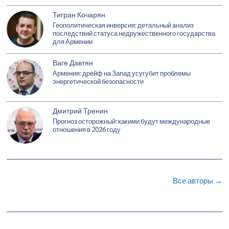
Тигран Кочарян
Геополитическая инверсия: детальный анализ
последствий статуса недружественного государства
для Армении
Ваге Давтян
Армения: дрейф на Запад усугубит проблемы
энергетической безопасности
Дмитрий Тренин
Прогноз осторожный: какими будут международные
отношения в 2026 году
Все авторы →